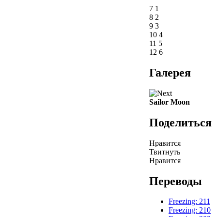
7
1
8
2
9
3
10
4
11
5
12
6
Галерея
Sailor Moon
Поделиться
Нравится
Твитнуть
Нравится
Переводы
Freezing: 211
Freezing: 210