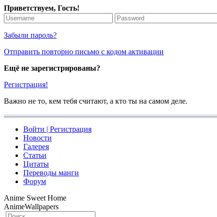
Приветствуем, Гость!
Забыли пароль?
Отправить повторно письмо с кодом активации
Ещё не зарегистрированы?
Регистрация!
Важно не то, кем тебя считают, а кто ты на самом деле.
Войти | Регистрация
Новости
Галерея
Статьи
Цитаты
Переводы манги
Форум
A
n
i
m
e
S
w
e
e
t
H
o
m
e
A
n
i
m
e
W
a
l
l
p
a
p
e
r
s