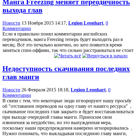
Манга Freezing меняет переодичность
выхода глав
Новости
13 Ноября 2015 14:17,
Legion Leonhart
,
0
Комментарии
Если я правильно понял комментарии английских
переводчиков, манга Freezing теперь будет выходить раз в
месяц. Всё это печально конечно, но зато появится время
заняться спин-оффами, так что сильно расстраиваться не стоит
Недоступность скачивания последних
глав манги
Новости
26 Февраля 2015 18:18,
Legion Leonhart
,
0
Комментарии
В связи с тем, что некоторые люди игнорируют нашу просьбу
об "отставании переводов на одну главу от нашего ресурса"
,
скачивание последних глав закрыто и будет восстанавливаться
при выходе очередной главы манги. Приносим свои
извинения за неудобство, но это вынужденная мера,
поскольку наши предупреждения намерено игнорировались
.
Нужно понимать, что выкладывая последнюю главу манги,