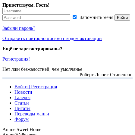
Приветствуем, Гость!
Запомнить меня
Забыли пароль?
Отправить повторно письмо с кодом активации
Ещё не зарегистрированы?
Регистрация!
Нет лжи безжалостней, чем умолчанье
Роберт Льюис Стивенсон
Войти | Регистрация
Новости
Галерея
Статьи
Цитаты
Переводы манги
Форум
A
n
i
m
e
S
w
e
e
t
H
o
m
e
A
n
i
m
e
W
a
l
l
p
a
p
e
r
s