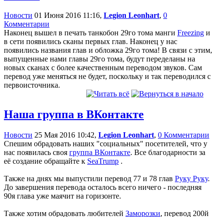
Новости
01 Июня 2016 11:16,
Legion Leonhart
,
0
Комментарии
Наконец вышел в печать танкобон 29го тома манги
Freezing
и
в сети появились сканы первых глав. Наконец у нас
появились названия глав и обложка 29го тома! В связи с этим,
выпущенные нами главы 29го тома, будут переделаны на
новых сканах с более качественным переводом звуков. Сам
перевод уже меняться не будет, поскольку и так переводился с
первоисточника.
Наша группа в ВКонтакте
Новости
25 Мая 2016 10:42,
Legion Leonhart
,
0 Комментарии
Спешим обрадовать наших "социальных" посетителей, что у
нас появилась своя
группа ВКонтакте
. Все благодарности за
её создание обращайте к
SeaTrump
.
Также на днях мы выпустили перевод 77 и 78 глав
Руку Руку
.
До завершения перевода осталось всего ничего - последняя
90я глава уже маячит на горизонте.
Также хотим обрадовать любителей
Заморозки
, перевод 200й