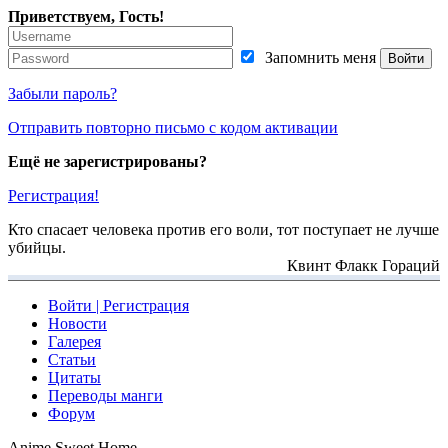
Приветствуем, Гость!
Запомнить меня
Забыли пароль?
Отправить повторно письмо с кодом активации
Ещё не зарегистрированы?
Регистрация!
Кто спасает человека против его воли, тот поступает не лучше
убийцы.
Квинт Флакк Гораций
Войти | Регистрация
Новости
Галерея
Статьи
Цитаты
Переводы манги
Форум
A
n
i
m
e
S
w
e
e
t
H
o
m
e