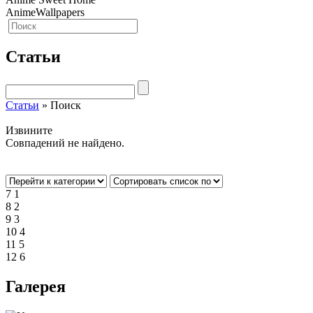
A
n
i
m
e
W
a
l
l
p
a
p
e
r
s
Статьи
Статьи
» Поиск
Извините
Совпадений не найдено.
7
1
8
2
9
3
10
4
11
5
12
6
Галерея